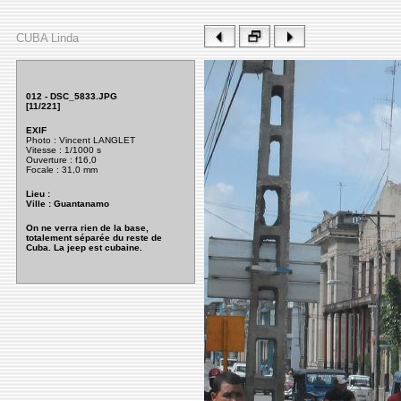
CUBA Linda
012 - DSC_5833.JPG
[11/221]
EXIF
Photo : Vincent LANGLET
Vitesse : 1/1000 s
Ouverture
: f16,0
Focale : 31,0 mm
Lieu :
Ville : Guantanamo
On ne verra rien de la base,
totalement séparée du reste de
Cuba. La jeep est cubaine.