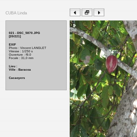
CUBA Linda
021 - DSC_5870.JPG
[20/221]
EXIF
Photo : Vincent LANGLET
Vitesse : 1/250 s
Ouverture
: f9,0
Focale : 31,0 mm
Lieu :
Ville : Baracoa
Cacaoyers