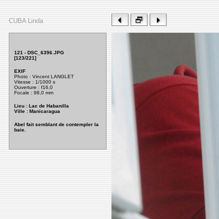
CUBA Linda
121 - DSC_6396.JPG
[123/221]
EXIF
Photo : Vincent LANGLET
Vitesse : 1/1000 s
Ouverture
: f16,0
Focale : 98,0 mm
Lieu : Lac de Habanilla
Ville : Manicaragua
Abel fait semblant de contempler la
baie.