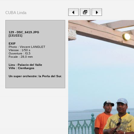
CUBA Linda
129 - DSC_6419.JPG
[131/221]
EXIF
Photo : Vincent LANGLET
Vitesse : 1/50 s
Ouverture
: f3,5
Focale : 28,0 mm
Lieu : Palacio del Valle
Ville : Cienfuegos
Un super orchestre: la Perla del Sur.