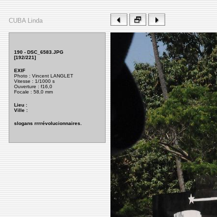
CUBA Linda
190 - DSC_6583.JPG
[192/221]
EXIF
Photo : Vincent LANGLET
Vitesse : 1/1000 s
Ouverture
: f16,0
Focale : 58,0 mm
Lieu :
Ville :
slogans rrrrévolucionnaires.